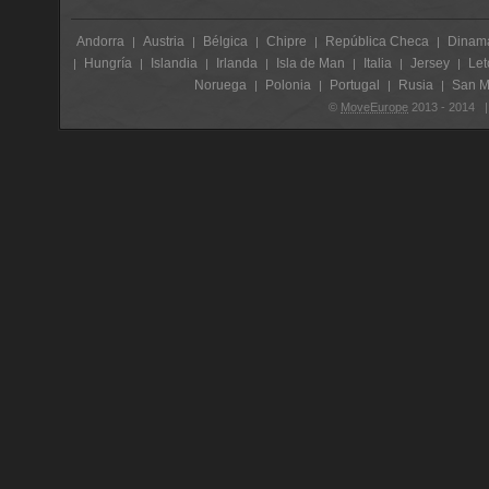
Andorra
Austria
Bélgica
Chipre
República Checa
Dinam
|
|
|
|
|
Hungría
Islandia
Irlanda
Isla de Man
Italia
Jersey
Let
|
|
|
|
|
|
|
Noruega
Polonia
Portugal
Rusia
San M
|
|
|
|
©
MoveEurope
2013 - 2014