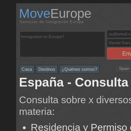
Move
Europe
Servicios de Inmigración Europa
Spain
Casa
Destinos
¿Quiénes somos?
España - Consulta
Consulta sobre x diverso
materia:
Residencia y
Permiso 